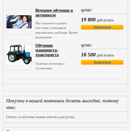
цена:
Вечернее обучение в
автошколе
19 800
руб./услуга
Мы стараемся сделать
Записаться
oбучение в автoшколе
максимально удобным. Время
проведения
цена:
Обучение
машиниста-
18 500
тракториста
руб./услуга
категории "B",
Записаться
Трактора колесные и
"С", "D", "Е", "F"
гусеничные.
Покупки в нашей компании делать выгодно, потому
что:
Оплату за обучение можно внести в рассрочку.